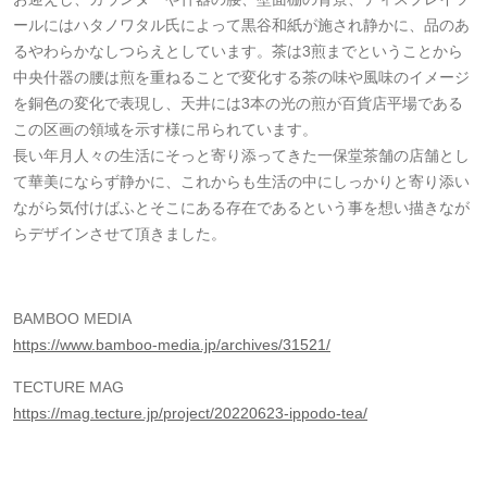
ールにはハタノワタル氏によって黒谷和紙が施され静かに、品のあ
るやわらかなしつらえとしています。茶は3煎までということから
中央什器の腰は煎を重ねることで変化する茶の味や風味のイメージ
を銅色の変化で表現し、天井には3本の光の煎が百貨店平場である
この区画の領域を示す様に吊られています。
長い年月人々の生活にそっと寄り添ってきた一保堂茶舗の店舗とし
て華美にならず静かに、これからも生活の中にしっかりと寄り添い
ながら気付けばふとそこにある存在であるという事を想い描きなが
らデザインさせて頂きました。
BAMBOO MEDIA
https://www.bamboo-media.jp/archives/31521/
TECTURE MAG
https://mag.tecture.jp/project/20220623-ippodo-tea/