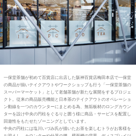
一保堂茶舗が初めて百貨店に出店した阪神百貨店梅田本店で一保堂
の商品が揃いテイクアウトやワークショップも行う「一保堂茶舗の
スーパーマーケット」として老舗茶舗が新たな展開をするプロジェ
クト。従来の商品販売機能と日本茶のテイクアウトのオペレーショ
ン動線を一つのカウンターにまとめる為、無垢板材のロングカウン
ターを設け中央の円柱をぐるりと囲う様に商品・サービスを配置し
回遊性をもたせたゾーニングとしています。
中央の円柱には塩川いづみ氏が描いたお茶を楽しむトラがお客様を
お迎えし、カウンターや什器の腰、壁面棚の背景、ディスプレイツ