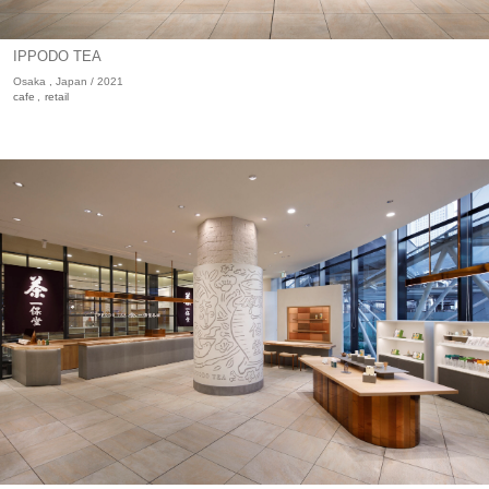
IPPODO TEA
Osaka , Japan / 2021
cafe
retail