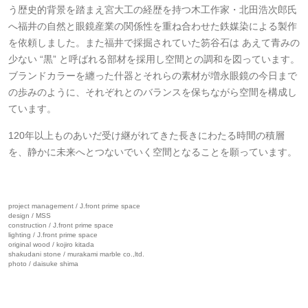
う歴史的背景を踏まえ宮大工の経歴を持つ木工作家・
北田浩次郎氏
へ
福井の自然と眼鏡産業の関係性を重ね合わせた鉄媒染による製作
を依頼しました。また福井で採掘されていた笏谷石は あえて青みの
少ない “黒” と呼ばれる部材を採用し空間との調和を図っています。
ブランドカラーを纏った什器とそれらの素材が増永眼鏡の今日まで
の歩みのように、それぞれとのバランスを保ちながら空間を構成し
ています。
120年以上ものあいだ受け継がれてきた長きにわたる時間の積層
を、静かに未来へとつないでいく空間となることを願っています。
project management / J.front prime space
design / MSS
construction / J.front prime space
lighting / J.front prime space
original wood / kojiro kitada
shakudani stone / murakami marble co.,ltd.
photo / daisuke shima