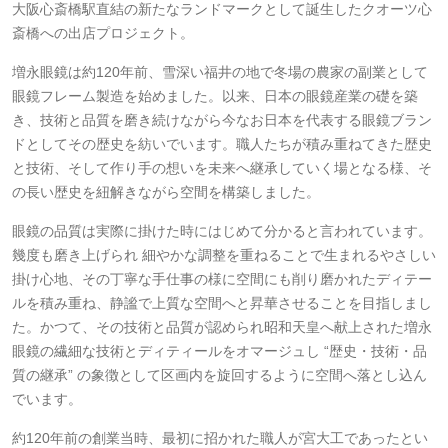
大阪心斎橋駅直結の新たなランドマークとして誕生したクオーツ心
斎橋への出店プロジェクト。
増永眼鏡は約120年前、雪深い福井の地で冬場の農家の副業として
眼鏡フレーム製造を始めました。以来、日本の眼鏡産業の礎を築
き、技術と品質を磨き続けながら今なお日本を代表する眼鏡ブラン
ドとしてその歴史を紡いでいます。職人たちが積み重ねてきた歴史
と技術、そして作り手の想いを未来へ継承していく場となる様、そ
の長い歴史を紐解きながら空間を構築しました。
眼鏡の品質は実際に掛けた時にはじめて分かると言われています。
幾度も磨き上げられ 細やかな調整を重ねることで生まれるやさしい
掛け心地、その丁寧な手仕事の様に空間にも削り磨かれたディテー
ルを積み重ね、静謐で上質な空間へと昇華させることを目指しまし
た。かつて、その技術と品質が認められ昭和天皇へ献上された増永
眼鏡の繊細な技術とディティールをオマージュし “歴史・技術・品
質の継承” の象徴として区画内を旋回するように空間へ落とし込ん
でいます。
約120年前の創業当時、最初に招かれた職人が宮大工であったとい